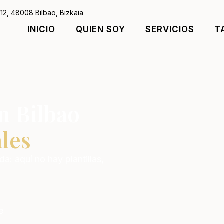
12, 48008 Bilbao, Bizkaia
INICIO
QUIEN SOY
SERVICIOS
T
n Bilbao
les
a: aquí no hay plantillas,
e