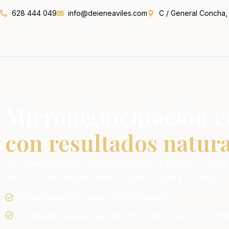
628 444 049
info@deieneaviles.com
C / General Concha, 
Micropigmentación e
con resultados natura
Soy Deiene Avilés. Diseño miradas (y rasgos) a medid
hay un “traje” hecho para tu cara, tu piel y tu estilo.
Asesoramiento según tu fisionomía
Acabado natural: que se note, pero que no se not