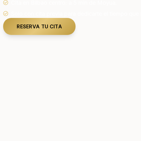
Cita en Bilbao centro: a 5 min de Moyua.
Solo con cita previa para dedicarte el tiempo que
RESERVA TU CITA