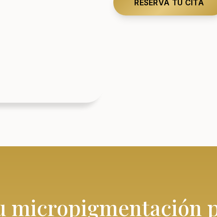
RESERVA TU CITA
u micropigmentación p