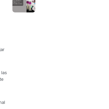
jar
 las
te
mal