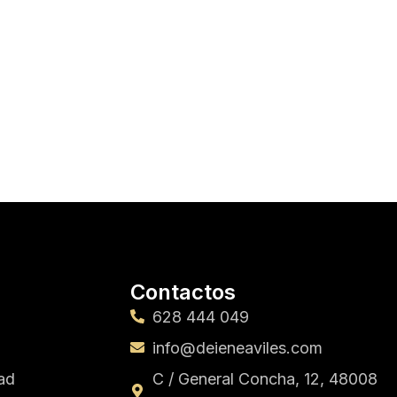
Contactos
628 444 049
info@deieneaviles.com
dad
C / General Concha, 12, 48008