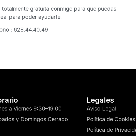
ía totalmente gratuita conmigo para que puedas
eal para poder ayudarte.
éfono : 628.44.40.49
rario
Legales
nes a Viernes 9:30–19:00
Aviso Legal
bados y Domingos Cerrado
Política de Cookies
Política de Privaci