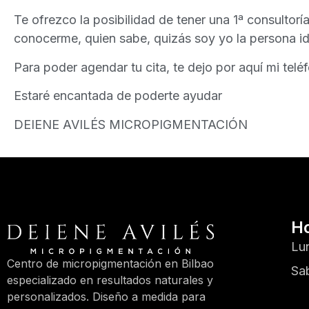
Te ofrezco la posibilidad de tener una 1ª consultor
conocerme, quien sabe, quizás soy yo la persona id
Para poder agendar tu cita, te dejo por aquí mi tel
Estaré encantada de poderte ayudar
DEIENE AVILÉS MICROPIGMENTACIÓN
Ho
Lu
Centro de micropigmentación en Bilbao
Sa
especializado en resultados naturales y
personalizados. Diseño a medida para